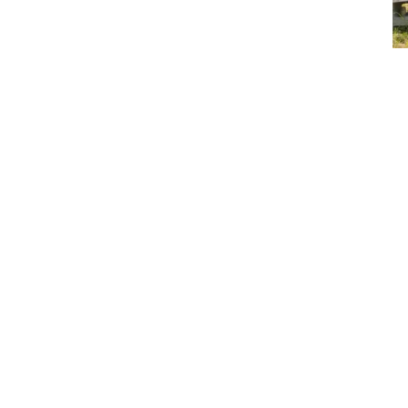
Prec
Condividi questa pagina web sui social
Scopri
Links