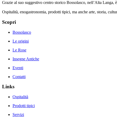
Grazie al suo suggestivo centro storico Bossolasco, nell’Alta Langa, 
Ospitalità, enogastronomia, prodotti tipici, ma anche arte, storia, cultu
Scopri
Bossolasco
Le origini
Le Rose
Insegne Antiche
Eventi
Contatti
Links
Ospitalità
Prodotti tipici
Servizi