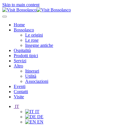
Skip to main content
Home
Bossolasco
Le origini
Le rose
Insegne antiche
Ospitalità
Prodotti tipici
Servizi
Altro
Itinerari
Utilità
Associazioni
Eventi
Contatti
Visite
IT
IT
DE
EN