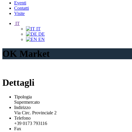
Eventi
Contatti
Visite
IT
IT
DE
EN
OK Market
Dettagli
Tipologia
Supermercato
Indirizzo
Via Circ. Provinciale 2
Telefono
+39 0173 793116
Fax