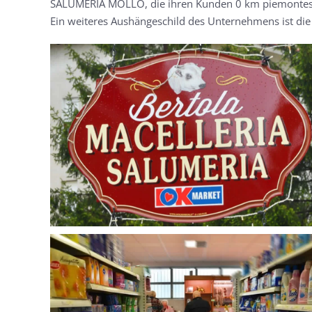
SALUMERIA MOLLO, die ihren Kunden 0 km piemontesisc
Ein weiteres Aushängeschild des Unternehmens ist di
MORE...