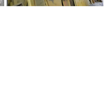
Prec
Avanti
Condividi questa pagina web sui social
Scopri
Links