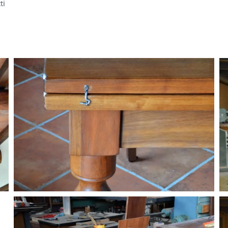
ti
GUARDA