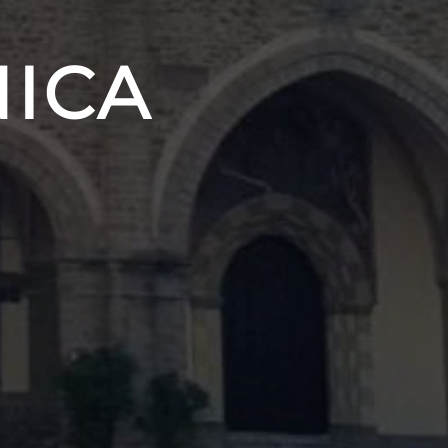
O
NICA