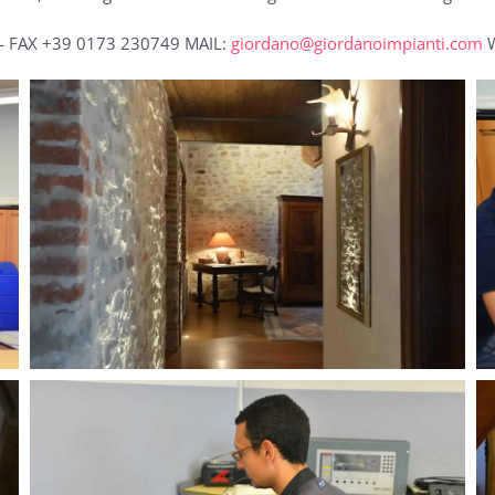
- FAX +39 0173 230749 MAIL:
giordano@giordanoimpianti.com
W
MORE...