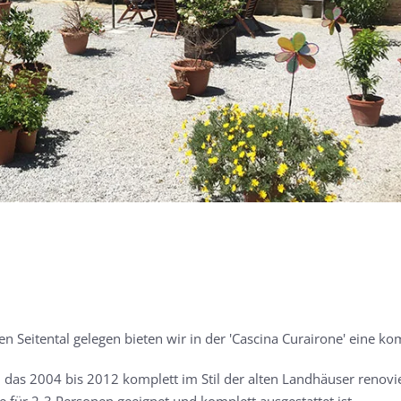
 Seitental gelegen bieten wir in der 'Cascina Curairone' eine k
das 2004 bis 2012 komplett im Stil der alten Landhäuser renovie
für 2-3 Personen geeignet und komplett ausgestattet ist.